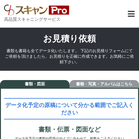
内
メ
容
ニ
を
高品質スキャニングサービス
ュ
ス
ー
キ
お見積り依頼
ッ
プ
書類も書籍も全てデータ化いたします。 下記のお見積りフォームにて
ご依頼を頂けましたら、お見積りを正確に作成できます。 ​お気軽にご依
頼下さい。
書類・図面
書籍・写真・アルバム
データ化予定の原稿について分かる範囲でご記入く
ださい
書類・伝票・図面など
データ化予定の書類や図面のサイズに合わせて、枚数をご入力ください