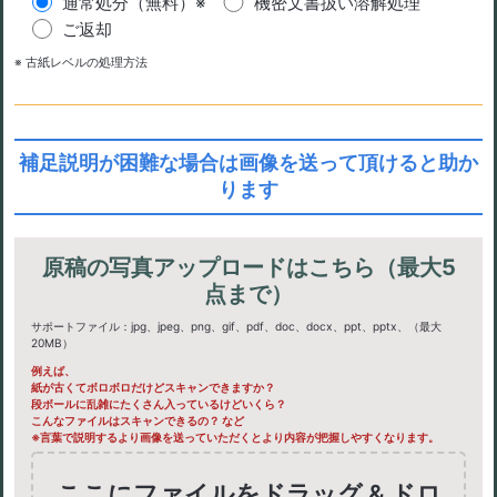
通常処分（無料）※
機密文書扱い溶解処理
ご返却
※ 古紙レベルの処理方法
補足説明が困難な場合は画像を送って頂けると助か
ります
原稿の写真アップロードはこちら（最大5
点まで）
サポートファイル：jpg、jpeg、png、gif、pdf、doc、docx、ppt、pptx、（最大
20MB）
例えば、
紙が古くてボロボロだけどスキャンできますか？
段ボールに乱雑にたくさん入っているけどいくら？
こんなファイルはスキャンできるの？ など
※言葉で説明するより画像を送っていただくとより内容が把握しやすくなります。
ここにファイルをドラッグ & ドロ